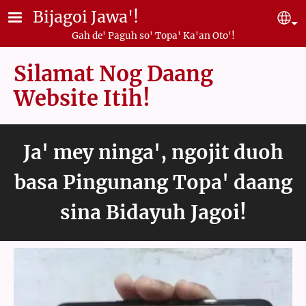
Skip to main content
Bijagoi Jawa'!
Se
Gah de' Paguh so' Topa' Ka'an Oto'!
Silamat Nog Daang
Website Itih!
Ja' mey ninga', ngojit duoh
basa Pingunang Topa' daang
sina Bidayuh Jagoi!