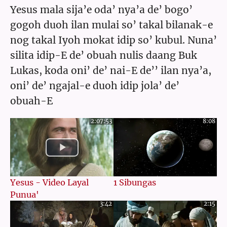
Yesus mala sija’e oda’ nya’a de’ bogo’
gogoh duoh ilan mulai so’ takal bilanak-e
nog takal Iyoh mokat idip so’ kubul. Nuna’
silita idip-E de’ obuah nulis daang Buk
Lukas, koda oni’ de’ nai-E de’’ ilan nya’a,
oni’ de’ ngajal-e duoh idip jola’ de’
obuah-E
2:07:53
8:08
Yesus - Video Layal
1 Sibungas
Punua'
3:42
2:15