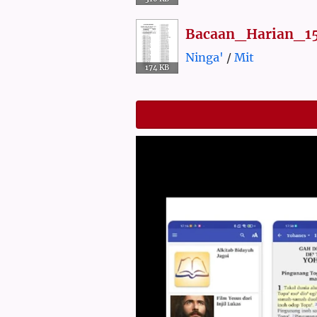
Bacaan_Harian_1
Ninga'
/
Mit
174 KB