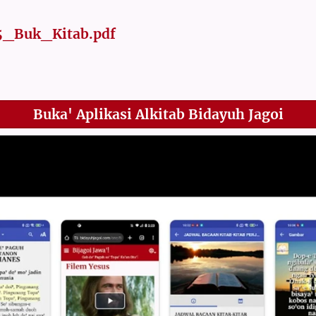
5_Buk_Kitab.pdf
Buka' Aplikasi Alkitab Bidayuh Jagoi